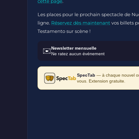
cette page
.
Les places pour le prochain spectacle de Nuo
ligne.
Réservez dès maintenant
vos billets 
Testamento sur scène !
Newsletter mensuelle
✉️
Ne ratez aucun événement
SpecTab
— à chaque nouvel ong
vous. Extension gratuite.