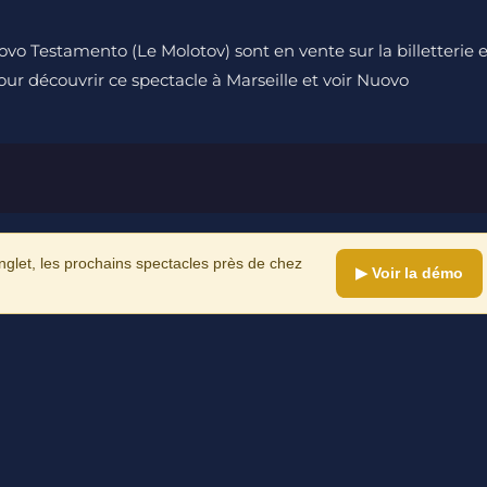
vo Testamento (Le Molotov) sont en vente sur la billetterie 
pour découvrir ce spectacle à Marseille et voir Nuovo
let, les prochains spectacles près de chez
▶ Voir la démo