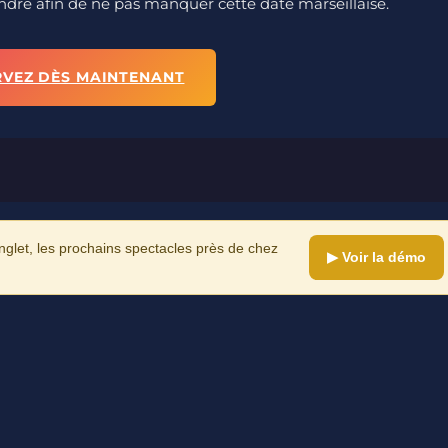
tendre afin de ne pas manquer cette date marseillaise.
RVEZ DÈS MAINTENANT
let, les prochains spectacles près de chez
▶ Voir la démo