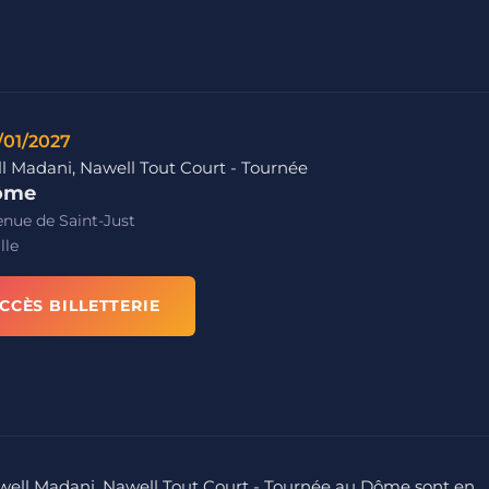
/01/2027
l Madani, Nawell Tout Court - Tournée
ôme
nue de Saint-Just
lle
CCÈS BILLETTERIE
awell Madani, Nawell Tout Court - Tournée au Dôme sont en