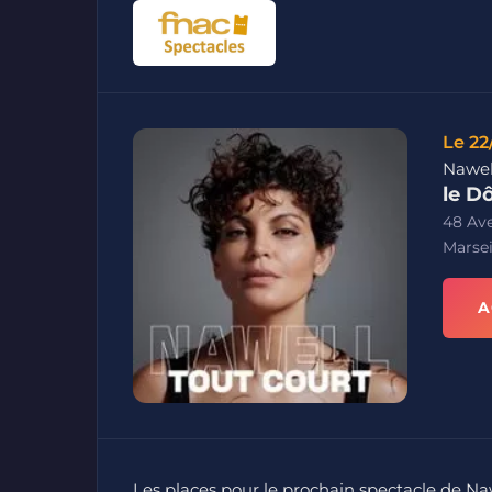
Le 22
Nawel
le D
48 Ave
Marsei
A
Les places pour le prochain spectacle de N