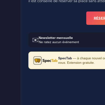
il est conseillé de réserver sa place sans at
RÉSE
Newsletter mensuelle
✉️
Ne ratez aucun événement
SpecTab
— à chaque nouvel ong
vous. Extension gratuite.