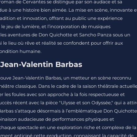
 roman de Cervantes se distingue par son audace et sa
ue à une histoire bien aimée. La mise en scène, innovante e
dition et innovation, offrant au public une expérience
le jeu de lumière, et l’incorporation de musiques
les aventures de Don Quichotte et Sancho Panza sous un
 le lieu où rêve et réalité se confondent pour offrir aux
condition humaine.
e Jean-Valentin Barbas
e trouve Jean-Valentin Barbas, un metteur en scène reconnu
héâtre classique. Dans le cadre de la saison théâtrale actuelle
 les foules avec son approche à la fois respectueuse et
ccès récent avec la pièce "Ulysse et son Odyssée," qui a attir
é, Barbas s’attaque désormais à l’emblématique Don Quichotte
binaison audacieuse de performances physiques et
chaque spectacle en une exploration riche et complexe de la
ement anticipé cette production, connaissant la capacité de