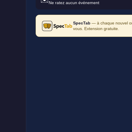
Ne ratez aucun événement
SpecTab
— à chaque nouvel ong
vous. Extension gratuite.