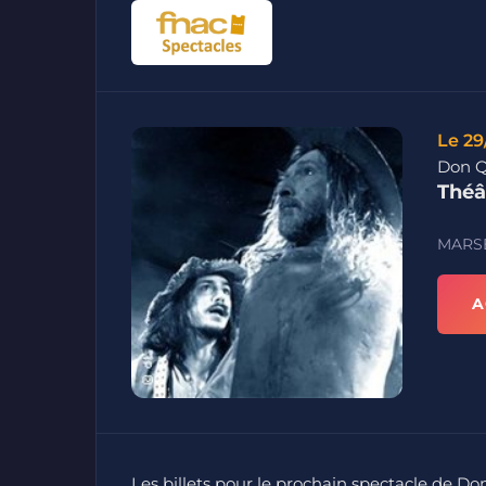
Le 29
Don Q
Théâ
MARSE
A
Les billets pour le prochain spectacle de D